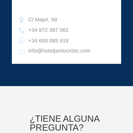
C/ Major, 59
+34 972 387 062
+34 650 085 918
info@hotelportocristo.com
¿TIENE ALGUNA
PREGUNTA?