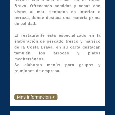
Brava. Ofrecemos comidas y cenas con
vistas al mar, sentados en interior o
terraza, donde destaca una materia prima
de calidad.
El restaurante está especializado en la
elaboración de pescado fresco y marisco
de la Costa Brava, en su carta destacan
también los arroces y platos
mediterráneos.
Se elaboran menús para grupos y
reuniones de empresa.
Más información >