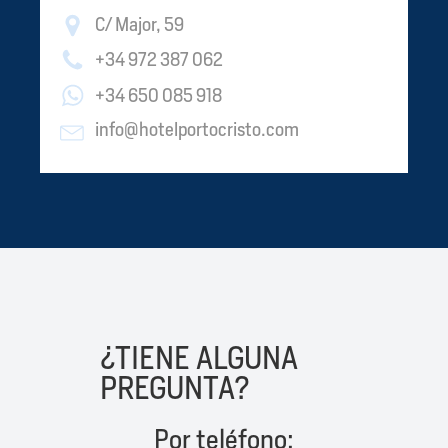
C/ Major, 59
+34 972 387 062
+34 650 085 918
info@hotelportocristo.com
¿TIENE ALGUNA
PREGUNTA?
Por teléfono: