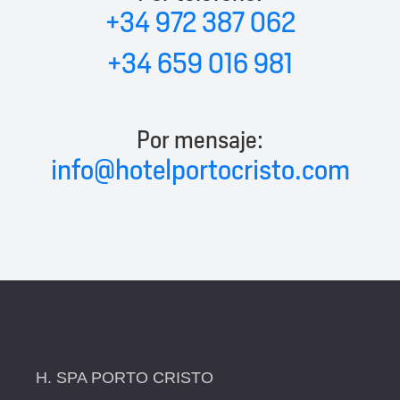
+34 972 387 062
+34 659 016 981
Por mensaje:
info@hotelportocristo.com
H. SPA PORTO CRISTO