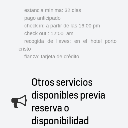
estancia mínima: 32 dias
pago anticipado
check in: a partir de las 16:00 pm
check out : 12:00
am
recogida de llaves: en el hotel porto
cristo
fianza: tarjeta de crédito
Otros servicios
disponibles previa
reserva o
disponibilidad