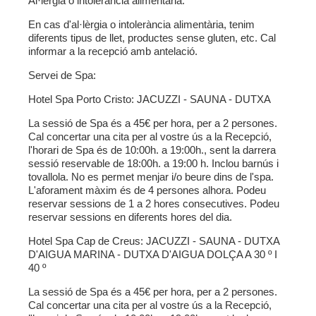
Al·lèrgia o intolerància alimentària:
En cas d'al·lèrgia o intolerància alimentària, tenim
diferents tipus de llet, productes sense gluten, etc. Cal
informar a la recepció amb antelació.
Servei de Spa:
Hotel Spa Porto Cristo:
JACUZZI - SAUNA - DUTXA
La sessió de Spa és a 45€ per hora, per a 2 persones.
Cal concertar una cita per al vostre ús a la Recepció,
l'horari de Spa és de 10:00h. a 19:00h., sent la darrera
sessió reservable de 18:00h. a 19:00 h. Inclou barnús i
tovallola. No es permet menjar i/o beure dins de l'spa.
L'aforament màxim és de 4 persones alhora. Podeu
reservar sessions de 1 a 2 hores consecutives. Podeu
reservar sessions en diferents hores del dia.
Hotel Spa Cap de Creus:
JACUZZI - SAUNA - DUTXA
D'AIGUA MARINA - DUTXA D'AIGUA DOLÇA A 30 º I
40 º
La sessió de Spa és a 45€ per hora, per a 2 persones.
Cal concertar una cita per al vostre ús a la Recepció,