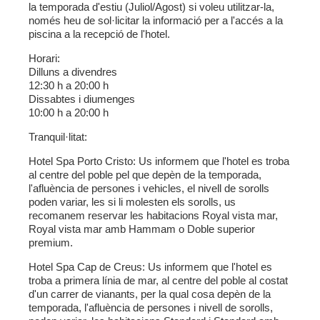
la temporada d'estiu (Juliol/Agost) si voleu utilitzar-la,
només heu de sol·licitar la informació per a l'accés a la
piscina a la recepció de l'hotel.
Horari:
Dilluns a divendres
12:30 h a 20:00 h
Dissabtes i diumenges
10:00 h a 20:00 h
Tranquil·litat:
Hotel Spa Porto Cristo:
Us informem que l'hotel es troba
al centre del poble pel que depèn de la temporada,
l'afluència de persones i vehicles, el nivell de sorolls
poden variar, les si li molesten els sorolls, us
recomanem reservar les habitacions Royal vista mar,
Royal vista mar amb Hammam o Doble superior
premium.
Hotel Spa Cap de Creus:
Us informem que l'hotel es
troba a primera línia de mar, al centre del poble al costat
d'un carrer de vianants, per la qual cosa depèn de la
temporada, l'afluència de persones i nivell de sorolls,