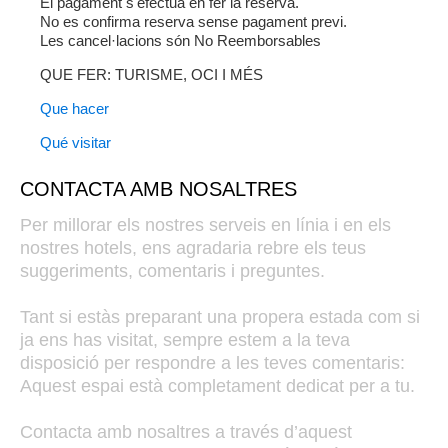
El pagament s'efectua en fer la reserva.
No es confirma reserva sense pagament previ.
Les cancel·lacions són No Reemborsables
QUE FER: TURISME, OCI I MÉS
Que hacer
Qué visitar
CONTACTA AMB NOSALTRES
Per millorar els nostres serveis en línia i en els
nostres hotels, ens agradaria rebre els teus
suggeriments, comentaris i preguntes.
Tant si estàs preparant una propera estada com si
ja ens has visitat, sempre estem a la teva
disposició per respondre a les teves comentaris:
Aquest espai està completament dedicat per a tu.
Contacta amb nosaltres a través d’aquest