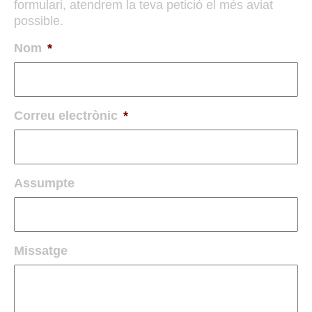
formulari, atendrem la teva petició el més aviat
possible.
Nom
*
Correu electrònic
*
Assumpte
Missatge