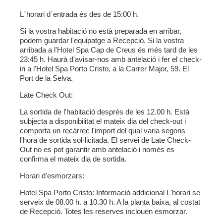
L´horari d´entrada és des de 15:00 h.
Si la vostra habitació no està preparada en arribar,
podem guardar l'equipatge a Recepció. Si la vostra
arribada a l'Hotel Spa Cap de Creus és més tard de les
23:45 h. Haurà d'avisar-nos amb antelació i fer el check-
in a l'Hotel Spa Porto Cristo, a la Carrer Major, 59. El
Port de la Selva.
Late Check Out:
La sortida de l'habitació després de les 12.00 h. Està
subjecta a disponibilitat el mateix dia del check-out i
comporta un recàrrec l'import del qual varia segons
l'hora de sortida sol·licitada. El servei de Late Check-
Out no es pot garantir amb antelació i només es
confirma el mateix dia de sortida.
Horari d'esmorzars:
Hotel Spa Porto Cristo:
Informació addicional L'horari se
serveix de 08.00 h. a 10.30 h. A la planta baixa, al costat
de Recepció. Totes les reserves inclouen esmorzar.