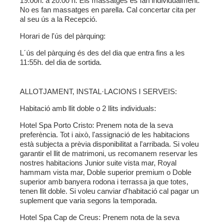
19:00h. a 20:00 h. Els massatges es fan individualment.
No es fan massatges en parella. Cal concertar cita per
al seu ús a la Recepció.
Horari de l'ús del pàrquing:
L´ús del pàrquing és des del dia que entra fins a les
11:55h. del dia de sortida.
ALLOTJAMENT, INSTAL·LACIONS I SERVEIS:
Habitació amb llit doble o 2 llits individuals:
Hotel Spa Porto Cristo:
Prenem nota de la seva
preferència. Tot i això, l'assignació de les habitacions
està subjecta a prèvia disponibilitat a l'arribada. Si voleu
garantir el llit de matrimoni, us recomanem reservar les
nostres habitacions Junior suite vista mar, Royal
hammam vista mar, Doble superior premium o Doble
superior amb banyera rodona i terrassa ja que totes,
tenen llit doble. Si voleu canviar d'habitació cal pagar un
suplement que varia segons la temporada.
Hotel Spa Cap de Creus:
Prenem nota de la seva