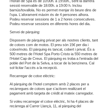
l'horari de Spa és de 10:00h. a 19:00h., sent la darrera
sessió reservable de 18:00h. a 19:00 h. Inclou
barnús/tovallola. No es permet menjar i/o beure dins de
l'spa. L'aforament màxim és de 4 persones alhora.
Podeu reservar sessions de 1 a 2 hores consecutives.
Podeu reservar sessions en diferents hores del dia.
Servei de pàrquing:
Disposem de pàrquing privat per als nostres clients, tant
de cotxes com de motos. El preu són 15€ per dia i
cotxe/moto. El pàrquing és tancat, cobert i privat. És a
500 metres de l'Hotel Spa Porto Cristo ia 550 metres de
l'Hotel Cap de Creus. El pàrquing es troba a l'entrada del
poble del Port de la Selva, a tocar de la benzinera. Cal
sol·licitar l'accés a la recepció.
Recarregar de cotxe elèctric:
Al pàrquing de l'hotel comptem amb 2 places per a
recàrregues de cotxes que s'activen realitzant el
pagament amb targeta de crèdit al mateix carregador.
Si voleu recarregar el cotxe elèctric, hi ha 4 places de
recàrrega al Carrer Llançà, 11, al pàrquing del