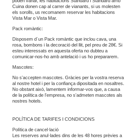
poden variar, les habitacions Standard i Standard amb
Cuina donen cap al carrer de vianants, si us molesten
els sorolls, us recomanem reservar les habitacions
Vista Mar o Vista Mar.
Pack romàntic:
Disposem d´un Pack romàntic que inclou cava, una
rosa, bombons i la decoració del llit, pel preu de 28€. Si
esteu interessats en aquesta oferta no dubteu a
comunicar-nos-ho amb antelació i us ho prepararem.
Mascotes:
No s'accepten mascotes. Gràcies per la vostra reserva
al nostre hotel i per la confiança dipositada en nosaltres.
No obstant això, lamentem informar-vos que, a causa
de la política de l'empresa, no s'admeten mascotes als
nostres hotels.
POLÍTICA DE TARIFES I CONDICIONS
Política de cancel·lació
Les reserves anul·lades dins de les 48 hores prèvies a